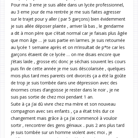
Pour ma 3 eme je suis allée dans un lycée professionnel,
au 3 eme jour de ma rentrée je me suis faites agresser
sur le trajet pour y aller ( par 5 garçons) bien évidemment
je suis allée déposer plainte , arriver là bas , le gendarme
a dit à mon père que c’était normal car je faisais plus âgée
que mon âge … je suis partie en larmes. Je suis retournée
au lycée 1 semaine après et on m’insultait de p*te car les
garçons étaient de ce lycée … on me disais encore que
j’étais laide , grosse etc donc je séchais souvent les cours
puis fin de cette année je me suis déscolarisée , quelques
mois plus tard mes parents ont divorcés ça a été la goûte
de trop je suis tombée dans une dépression avec des
énormes crises d’angoisse je rester dans le noir , je ne
suis pas sortie de chez moi pendant 1 an.
Suite à ça j’ai dû vivre chez ma mère et son nouveau
compagnon avec ses enfants , ça a était très dur ce
changement mais grâce à ça j’ai commencé à vouloir
sortir , rencontrer des gens géniaux .. puis 2 ans plus tard
je suis tombée sur un homme violent avec moi , je