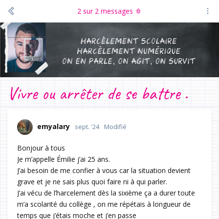
2
sur
2
messages
Vivre ou arrêter de se battre .
emyalary
sept. '24
Modifié
Bonjour à tous
Je m’appelle Émilie j’ai 25 ans.
J’ai besoin de me confier à vous car la situation devient
grave et je ne sais plus quoi faire ni à qui parler.
J’ai vécu de l’harcelement dès la sixième ça a durer toute
m’a scolarité du collège , on me répétais à longueur de
temps que j’étais moche et j’en passe