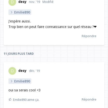
desy
D
nov. '19
Modifié
Emilie890
J'espère aussi..
Trop bien on peut faire connaissance sur quel réseau ?❤
Répondre
11 JOURS
PLUS TARD
desy
D
déc. '19
Emilie890
oui sa serais cool <3
Répondre
Emilie890
aime ça.