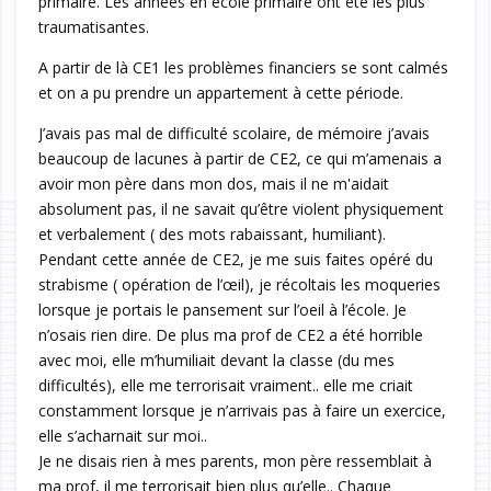
primaire. Les années en école primaire ont été les plus
traumatisantes.
A partir de là CE1 les problèmes financiers se sont calmés
et on a pu prendre un appartement à cette période.
J’avais pas mal de difficulté scolaire, de mémoire j’avais
beaucoup de lacunes à partir de CE2, ce qui m’amenais a
avoir mon père dans mon dos, mais il ne m'aidait
absolument pas, il ne savait qu’être violent physiquement
et verbalement ( des mots rabaissant, humiliant).
Pendant cette année de CE2, je me suis faites opéré du
strabisme ( opération de l’œil), je récoltais les moqueries
lorsque je portais le pansement sur l’oeil à l’école. Je
n’osais rien dire. De plus ma prof de CE2 a été horrible
avec moi, elle m’humiliait devant la classe (du mes
difficultés), elle me terrorisait vraiment.. elle me criait
constamment lorsque je n’arrivais pas à faire un exercice,
elle s’acharnait sur moi..
Je ne disais rien à mes parents, mon père ressemblait à
ma prof, il me terrorisait bien plus qu’elle.. Chaque