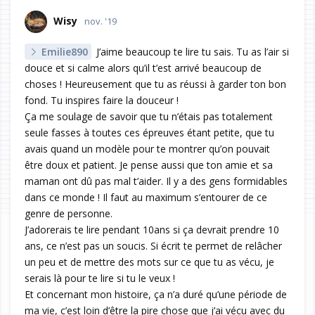
Wisy
nov. '19
Emilie890
J’aime beaucoup te lire tu sais. Tu as l’air si
douce et si calme alors qu’il t’est arrivé beaucoup de
choses ! Heureusement que tu as réussi à garder ton bon
fond. Tu inspires faire la douceur !
Ça me soulage de savoir que tu n’étais pas totalement
seule fasses à toutes ces épreuves étant petite, que tu
avais quand un modèle pour te montrer qu’on pouvait
être doux et patient. Je pense aussi que ton amie et sa
maman ont dû pas mal t’aider. Il y a des gens formidables
dans ce monde ! Il faut au maximum s’entourer de ce
genre de personne.
J’adorerais te lire pendant 10ans si ça devrait prendre 10
ans, ce n’est pas un soucis. Si écrit te permet de relâcher
un peu et de mettre des mots sur ce que tu as vécu, je
serais là pour te lire si tu le veux !
Et concernant mon histoire, ça n’a duré qu’une période de
ma vie, c’est loin d’être la pire chose que j’ai vécu avec du