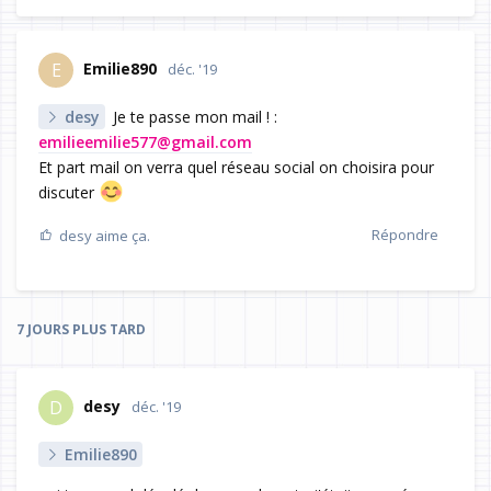
Emilie890
E
déc. '19
desy
Je te passe mon mail ! :
emilieemilie577@gmail.com
Et part mail on verra quel réseau social on choisira pour
discuter
Répondre
desy
aime ça.
7 JOURS
PLUS TARD
desy
D
déc. '19
Emilie890