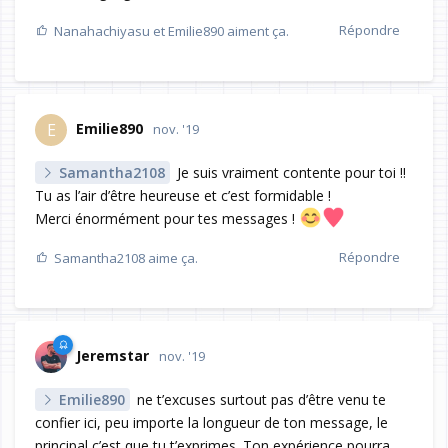
Répondre
Nanahachiyasu
et
Emilie890
aiment ça.
Emilie890
E
nov. '19
Samantha2108
Je suis vraiment contente pour toi !!
Tu as l’air d’être heureuse et c’est formidable !
Merci énormément pour tes messages !
Répondre
Samantha2108
aime ça.
Jeremstar
nov. '19
Emilie890
ne t’excuses surtout pas d’être venu te
confier ici, peu importe la longueur de ton message, le
principal c’est que tu t’exprimes. Ton expérience pourra