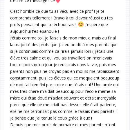
d’écrire ce message ! 🥺
C’est horrible ce que tu as vécu avec ce prof ! Je te
comprends tellement ! Bravo à toi d’avoir réussi ou tes
profs pensaient que tu échouerais !
J’espère que
aujourd’hui t’es épanouie !
J’étais comme toi, je faisais de mon mieux, mais au final
la majorité des profs que j’ai eu on dit à mes parents que
si je continuais comme ça j’irais jamais loin ( j’étais une
élève très calme et qui voulais travailler) on m’enlevais
tout espoirs qu’un jour je réussirais dans la vie, puis mes
parents non plus ne croyait pas en moi ils me rabaissaient
constamment, puis les élèves qui ce moquaient beaucoup
de moi j’ai bien fini par croire que j’étais nul ! Une amie qui
m’es très chère m’aidait beaucoup pour l’école même sa
mère qui était doué m’aidait souvent et c’était incroyable
parce que elle ne me criait pas dessus elle était patiente,
elle ne me terrorisait pas comme le faisais mes parents !
Je pense que j’ai tenue le coup grâce à eux !
Depuis que mes profs de primaire et mes parents m’ont