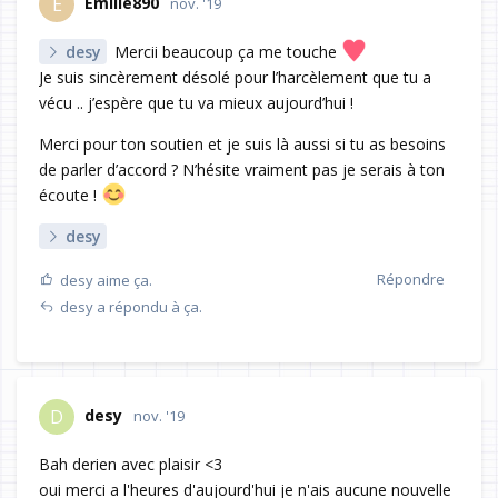
Emilie890
E
nov. '19
desy
Mercii beaucoup ça me touche
Je suis sincèrement désolé pour l’harcèlement que tu a
vécu .. j’espère que tu va mieux aujourd’hui !
Merci pour ton soutien et je suis là aussi si tu as besoins
de parler d’accord ? N’hésite vraiment pas je serais à ton
écoute !
desy
Répondre
desy
aime ça.
desy
a répondu à ça.
desy
D
nov. '19
Bah derien avec plaisir <3
oui merci a l'heures d'aujourd'hui je n'ais aucune nouvelle