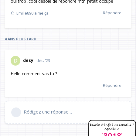
oui trop ,cool désolé de repondre mtn j'était occupé
Répondre
Emilie890
aime ça.
4 ANS
PLUS TARD
desy
D
déc. '23
Hello comment vas tu ?
Répondre
Rédigez une réponse…