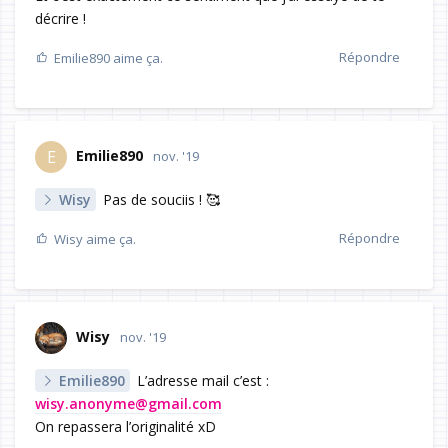
décrire !
Répondre
Emilie890
aime ça.
Emilie890
E
nov. '19
Wisy
Pas de souciis ! 🥰
Répondre
Wisy
aime ça.
Wisy
nov. '19
Emilie890
L’adresse mail c’est :
wisy.anonyme@gmail.com
On repassera l’originalité xD