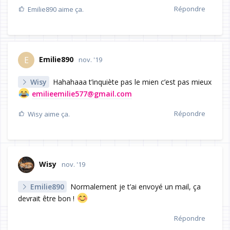
Répondre
Emilie890
aime ça.
Emilie890
E
nov. '19
Wisy
Hahahaaa t’inquiète pas le mien c’est pas mieux
emilieemilie577@gmail.com
Répondre
Wisy
aime ça.
Wisy
nov. '19
Emilie890
Normalement je t’ai envoyé un mail, ça
devrait être bon !
Répondre