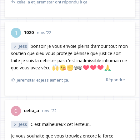
celia_a
et
Jeremstar
ont répondu à ça.
1020
1
nov. '22
Jess
bonsoir je vous envoie pleins d'amour tout mon
soutien que dieu vous protège bénisse que justice soit
faite je suis la nehister pas c'est inadmissible inhumain ce
que vous avez vécu
🥺🥺
Répondre
Jeremstar
et
Jess
aiment ça.
celia_a
C
nov. '22
Jess
C'est malheureux cet lenteur...
Je vous souhaite que vous trouviez encore la force