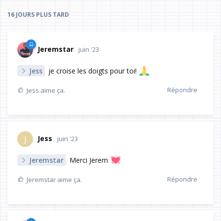
16 JOURS
PLUS TARD
Jeremstar
juin '23
Jess
je croise les doigts pour toi!
Répondre
Jess
aime ça.
Jess
J
juin '23
Jeremstar
Merci Jerem
Répondre
Jeremstar
aime ça.