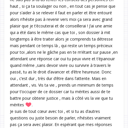
haut , si ça ta soulager ou non , en tout cas je pense que
pour s’aider à se relever il faut en parler et être entouré
alors n’hésite pas à revenir vers moi ça sera avec grand
plaisir que je t’écouterai et de conseillerai ! J’ai une amie
qui a été dans le même cas que toi , son dossier à mit
longtemps à être traiter alors je comprends ta détresse
mais pendant ce temps là , qui reste un temps précieux
pour toi ,alors ne le gâche pas en te m’étant sur pause ,en
attendant une réponse car oui tu peux vivre et t’épanouir
quand même ,sans devoir vivre ou survivre à travers le
passé, tu as le droit d’avancer et d’être heureuse. Donc
oui , c’est dur , très dur d’être dans l’attente. Mais en
attendant , vis. Vis ta vie , prends un minimum de temps
pour t’occuper de ce dossier car tu mérites aussi de te
battre pour obtenir justice , mais à côté vis la vie que tu
mérites
.
Je suis de tout cœur avec toi , et si tu as d’autres
questions ou juste besoin de parler, n’hésites vraiment
pas ça sera avec plaisir. En espérant que mes réponses