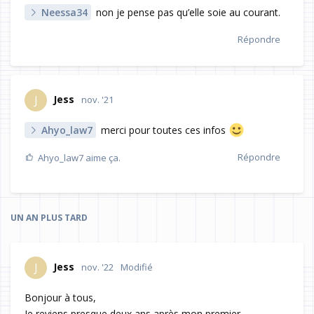
Neessa34
non je pense pas qu’elle soie au courant.
Répondre
Jess
J
nov. '21
Ahyo_law7
merci pour toutes ces infos
Répondre
Ahyo_law7
aime ça.
UN AN
PLUS TARD
Jess
J
nov. '22
Modifié
Bonjour à tous,
Je reviens presque deux ans après mon premier