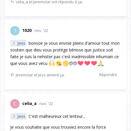
celia_a
et
Jeremstar
ont répondu à ça.
1020
1
nov. '22
Jess
bonsoir je vous envoie pleins d'amour tout mon
soutien que dieu vous protège bénisse que justice soit
faite je suis la nehister pas c'est inadmissible inhumain ce
que vous avez vécu
🥺🥺
Répondre
Jeremstar
et
Jess
aiment ça.
celia_a
C
nov. '22
Jess
C'est malheureux cet lenteur...
Je vous souhaite que vous trouviez encore la force