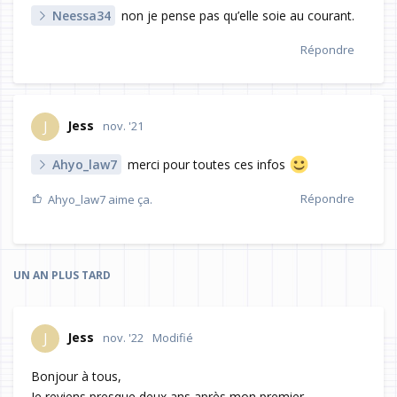
Neessa34
non je pense pas qu’elle soie au courant.
Répondre
Jess
J
nov. '21
Ahyo_law7
merci pour toutes ces infos
Répondre
Ahyo_law7
aime ça.
UN AN
PLUS TARD
Jess
J
nov. '22
Modifié
Bonjour à tous,
Je reviens presque deux ans après mon premier