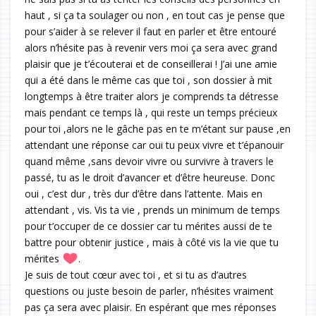
haut , si ça ta soulager ou non , en tout cas je pense que
pour s’aider à se relever il faut en parler et être entouré
alors n’hésite pas à revenir vers moi ça sera avec grand
plaisir que je t’écouterai et de conseillerai ! J’ai une amie
qui a été dans le même cas que toi , son dossier à mit
longtemps à être traiter alors je comprends ta détresse
mais pendant ce temps là , qui reste un temps précieux
pour toi ,alors ne le gâche pas en te m’étant sur pause ,en
attendant une réponse car oui tu peux vivre et t’épanouir
quand même ,sans devoir vivre ou survivre à travers le
passé, tu as le droit d’avancer et d’être heureuse. Donc
oui , c’est dur , très dur d’être dans l’attente. Mais en
attendant , vis. Vis ta vie , prends un minimum de temps
pour t’occuper de ce dossier car tu mérites aussi de te
battre pour obtenir justice , mais à côté vis la vie que tu
mérites
.
Je suis de tout cœur avec toi , et si tu as d’autres
questions ou juste besoin de parler, n’hésites vraiment
pas ça sera avec plaisir. En espérant que mes réponses