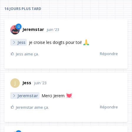
16 JOURS
PLUS TARD
Jeremstar
juin '23
Jess
je croise les doigts pour toi!
Répondre
Jess
aime ça.
Jess
J
juin '23
Jeremstar
Merci Jerem
Répondre
Jeremstar
aime ça.