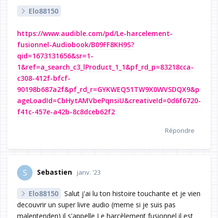
Elo88150
https://www.audible.com/pd/Le-harcelement-
fusionnel-Audiobook/B09FF8KH9S?
qid=1673131656&sr=1-
1&ref=a_search_c3_lProduct_1_1&pf_rd_p=83218cca-
c308-412f-bfcf-
90198b687a2f&pf_rd_r=GYKWEQ51TW9X0WVSDQX9&p
ageLoadId=CbHytAMVbePqnsiU&creativeId=0d6f6720-
f41c-457e-a42b-8c8dceb62f2
Répondre
Sebastien
S
janv. '23
Elo88150
Salut j'ai lu ton histoire touchante et je vien
decouvrir un super livre audio (meme si je suis pas
malentenden) il s'appelle Le harcèlement fusionnel il est