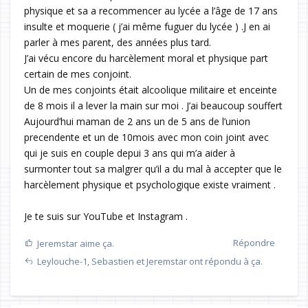
physique et sa a recommencer au lycée a l’âge de 17 ans
insulte et moquerie ( j’ai même fuguer du lycée ) .J en ai
parler à mes parent, des années plus tard.
J’ai vécu encore du harcèlement moral et physique part
certain de mes conjoint.
Un de mes conjoints était alcoolique militaire et enceinte
de 8 mois il a lever la main sur moi . J’ai beaucoup souffert
Aujourd’hui maman de 2 ans un de 5 ans de l’union
precendente et un de 10mois avec mon coin joint avec
qui je suis en couple depui 3 ans qui m’a aider à
surmonter tout sa malgrer qu’il a du mal à accepter que le
harcèlement physique et psychologique existe vraiment .
Je te suis sur YouTube et Instagram .
Répondre
Jeremstar
aime ça.
Leylouche-1
,
Sebastien
et
Jeremstar
ont répondu à ça.