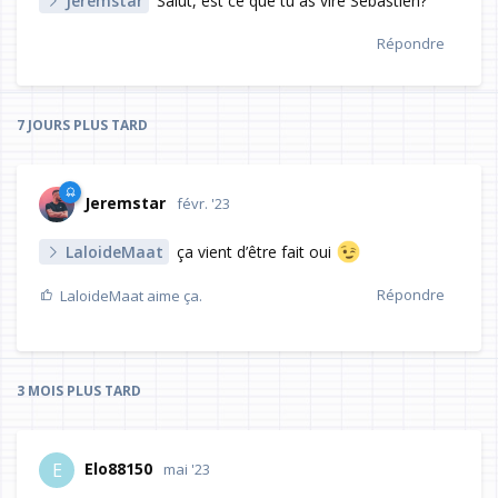
Jeremstar
Salut, est ce que tu as viré Sébastien?
Répondre
7 JOURS
PLUS TARD
Jeremstar
févr. '23
LaloideMaat
ça vient d’être fait oui
Répondre
LaloideMaat
aime ça.
3 MOIS
PLUS TARD
Elo88150
E
mai '23