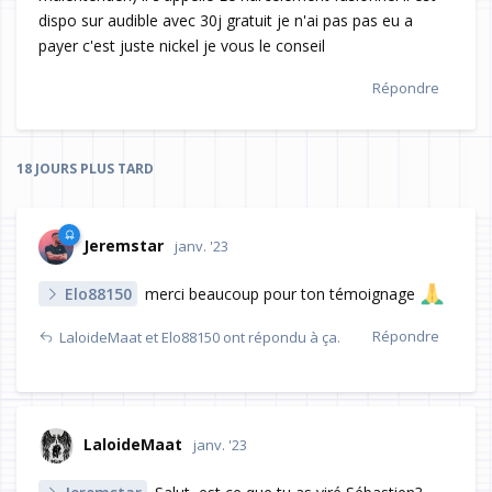
dispo sur audible avec 30j gratuit je n'ai pas pas eu a
payer c'est juste nickel je vous le conseil
Répondre
18 JOURS
PLUS TARD
Jeremstar
janv. '23
Elo88150
merci beaucoup pour ton témoignage
Répondre
LaloideMaat
et
Elo88150
ont répondu à ça.
LaloideMaat
janv. '23