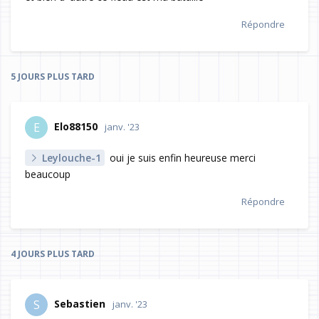
Répondre
5 JOURS
PLUS TARD
Elo88150
E
janv. '23
Leylouche-1
oui je suis enfin heureuse merci
beaucoup
Répondre
4 JOURS
PLUS TARD
Sebastien
S
janv. '23