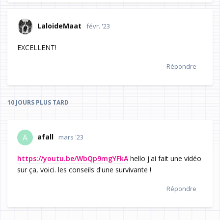
LaloideMaat
févr. '23
EXCELLENT!
Répondre
10 JOURS
PLUS TARD
afall
A
mars '23
https://youtu.be/WbQp9mgYFkA
hello j'ai fait une vidéo
sur ça, voici. les conseils d'une survivante !
Répondre