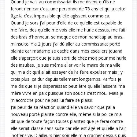
Quand je vais au commissariat ils me disent qu'ils ne
feront rien car c'est une personne de 73 ans et qu 'a cette
âge la c'est impossible qu'elle agissent comme ca.
Quand je sors j'ai peur d'elle de ce qu'elle est capable de
me faire, des qu'elle me vois elle me hurle dessus, me fait
des bras d'honneur, se moque de mon handicap au bras,
m'insulte. Y a 2 jours j'ai dû aller au commissariat porté
plainte car madame se cache dans mes escaliers (quand
elle s'aperçoit que je suis sorti de chez moi) pour me hurle
des insultes, je suis même aller voir le maire de ma ville
qui m'a dit qu'il allait essayer de l'a faire expulser mais j'y
crois plus, ça dur depuis tellement longtemps. Parfois je
me dis que si je disparaissait peut être qu'elle laisserai ma
mère vivre en paix puisque son soucis c'est moi... Mais je
m'accroche pour ne pas lui faire se plaisir.
J'ai peur de sa réaction quand elle va savoir que j'ai a
nouveau porté plainte contre elle, même si la police m'a
dit que de toute façon toutes plaintes que je ferai contre
elle serait classé sans suite car elle est âgé et qu'elle a l'air
inoffensive. D'ailleurs hier soir elle m'a cracher dessus puis