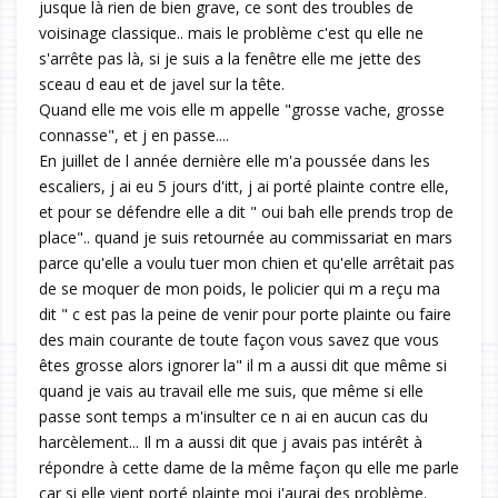
jusque là rien de bien grave, ce sont des troubles de
voisinage classique.. mais le problème c'est qu elle ne
s'arrête pas là, si je suis a la fenêtre elle me jette des
sceau d eau et de javel sur la tête.
Quand elle me vois elle m appelle "grosse vache, grosse
connasse", et j en passe....
En juillet de l année dernière elle m'a poussée dans les
escaliers, j ai eu 5 jours d'itt, j ai porté plainte contre elle,
et pour se défendre elle a dit " oui bah elle prends trop de
place".. quand je suis retournée au commissariat en mars
parce qu'elle a voulu tuer mon chien et qu'elle arrêtait pas
de se moquer de mon poids, le policier qui m a reçu ma
dit " c est pas la peine de venir pour porte plainte ou faire
des main courante de toute façon vous savez que vous
êtes grosse alors ignorer la" il m a aussi dit que même si
quand je vais au travail elle me suis, que même si elle
passe sont temps a m'insulter ce n ai en aucun cas du
harcèlement... Il m a aussi dit que j avais pas intérêt à
répondre à cette dame de la même façon qu elle me parle
car si elle vient porté plainte moi j'aurai des problème.