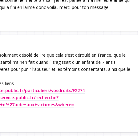
ersonne ne mériterais sa.. j'en est parlée a ma meilleure amie qui
qui a fini en larme donc voilà.. merci pour ton message
Répondre
olument désolé de lire que cela s'est déroulé en France, que le
santé n'a rien fait quand il s'agissait d'un enfant de 7 ans !
veres pour punir l'abuseur et les témoins consentants, ainsi que le
es liens
e-public.fr/particuliers/vosdroits/F2274
service-public.fr/recherche?
+d%27aide+aux+victimes&where=
Répondre
.