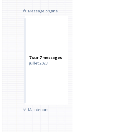
Message original
7
sur
7
messages
juillet 2023
NON LUS
Maintenant