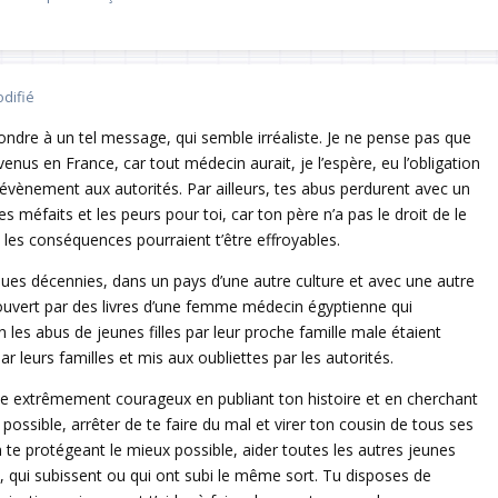
difié
épondre à un tel message, qui semble irréaliste. Je ne pense pas que
enus en France, car tout médecin aurait, je l’espère, eu l’obligation
 évènement aux autorités. Par ailleurs, tes abus perdurent avec un
s méfaits et les peurs pour toi, car ton père n’a pas le droit de le
 les conséquences pourraient t’être effroyables.
elques décennies, dans un pays d’une autre culture et avec une autre
écouvert par des livres d’une femme médecin égyptienne qui
les abus de jeunes filles par leur proche famille male étaient
r leurs familles et mis aux oubliettes par les autorités.
te extrêmement courageux en publiant ton histoire et en cherchant
si possible, arrêter de te faire du mal et virer ton cousin de tous ses
n te protégeant le mieux possible, aider toutes les autres jeunes
s, qui subissent ou qui ont subi le même sort. Tu disposes de