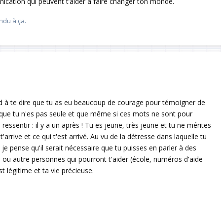
ation qui peuvent t’aider à faire changer ton monde.
Répondre
ndu à ça.
rd à te dire que tu as eu beaucoup de courage pour témoigner de
 que tu n'es pas seule et que même si ces mots ne sont pour
à ressentir : il y a un après ! Tu es jeune, très jeune et tu ne mérites
arrive et ce qui t'est arrivé. Au vu de la détresse dans laquelle tu
je pense qu'il serait nécessaire que tu puisses en parler à des
s ou autre personnes qui pourront t'aider (école, numéros d'aide
st légitime et ta vie précieuse.