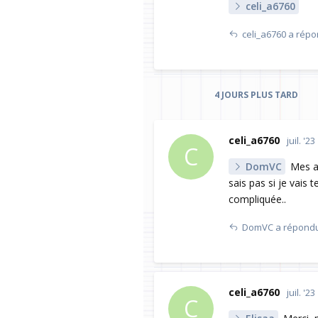
celi_a6760
celi_a6760
a répo
4 JOURS
PLUS TARD
celi_a6760
juil. '23
C
DomVC
Mes ab
sais pas si je vais t
compliquée..
DomVC
a répondu
celi_a6760
juil. '23
C