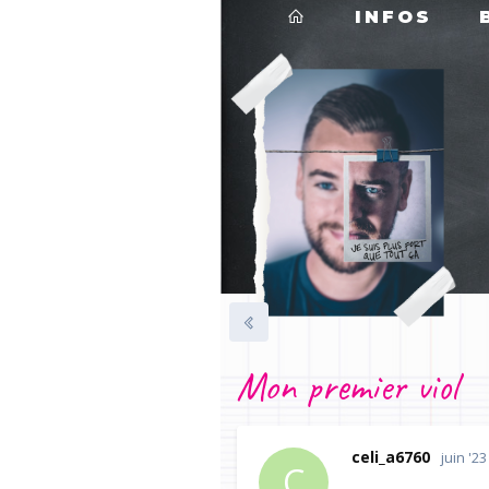
INFOS
Mon premier viol
celi_a6760
juin '23
C