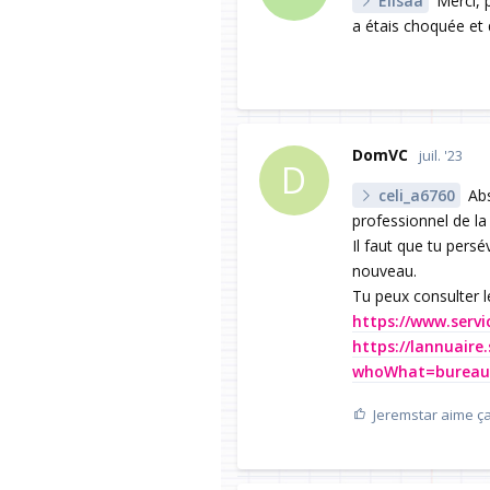
Elisaa
Merci, p
a étais choquée et 
DomVC
juil. '23
D
celi_a6760
Abs
professionnel de la 
Il faut que tu persé
nouveau.
Tu peux consulter l
https://www.servic
https://lannuaire.
whoWhat=bureau
Jeremstar
aime ça