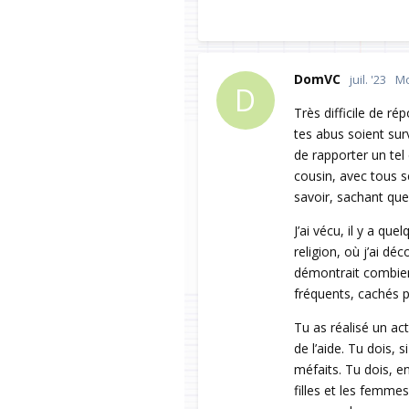
DomVC
juil. '23
Mo
D
Très difficile de r
tes abus soient surv
de rapporter un tel
cousin, avec tous se
savoir, sachant que
J’ai vécu, il y a qu
religion, où j’ai d
démontrait combien 
fréquents, cachés pa
Tu as réalisé un ac
de l’aide. Tu dois, 
méfaits. Tu dois, e
filles et les femme