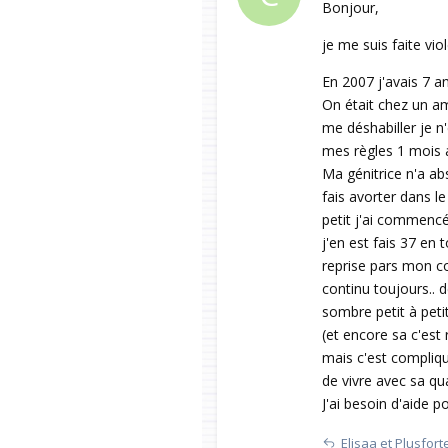
Bonjour,
je me suis faite vi
En 2007 j'avais 7 an
On était chez un am
me déshabiller je n'
mes règles 1 mois a
Ma génitrice n'a ab
fais avorter dans l
petit j'ai commencée
j'en est fais 37 en 
reprise pars mon co
continu toujours.. 
sombre petit à peti
(et encore sa c'est r
mais c'est compliqu
de vivre avec sa qua
J'ai besoin d'aide p
Elisaa
et
Plusfort