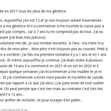
olée en 2017 sous les yeux de ma génitrice.
s, aujourd'hui j'en est 12 et je suis toujours autant traumatisée..
i a ma génitrice et il a commencer a me touchée la cuisse puis a
est pas compris.. car a 7 ans tu ne comprend pas du tout.. J'ai eu
vant (J'ai étais très précoce)
solument rien dit.. Je suis tomber enceinte.. à 7ans.. ma mère m'a
e dos de mon père .. Mon père n'est toujours pas au courant. Petit à
 a sombrer. J'ai fais ma première tentative il y a 1 ans et en 1 ans
tout.. Et même aujourd'hui je continue. J'ai étais violée à plusieurs
usin de 14 ans il a commencé en 2021 et on est en 2023 et il
depuis quelque semaines j'ai recommencer a me mutilée et je re
t.. Et j'ai commencée a écrire mon passée et ma lettre de suicide..
ien par rapport a ce que j'ai vécu..) J'ai juste envie de tout oublier
é. On peut pensée que c'est rien mais au contraire c'est très dur
nd t'a 12 ans...
our arrêter de rechuter.. et pour essayer d'en parler..
Répondre
e
ont répondu à ça.