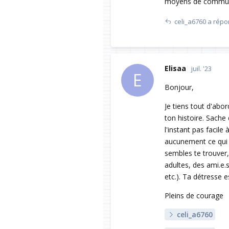
moyens de communic
celi_a6760
a répo
Elisaa
juil. '23
E
Bonjour,
Je tiens tout d'abo
ton histoire. Sache
l'instant pas facile 
aucunement ce qui t'
sembles te trouver, 
adultes, des ami.e.
etc.). Ta détresse e
Pleins de courage
celi_a6760